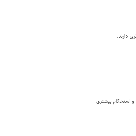
ی دارند.
تواند از جنس MDF، HDF یا نئوپان باشد. مدل‌های MDF و HDF دوام و استحکام بیشتری