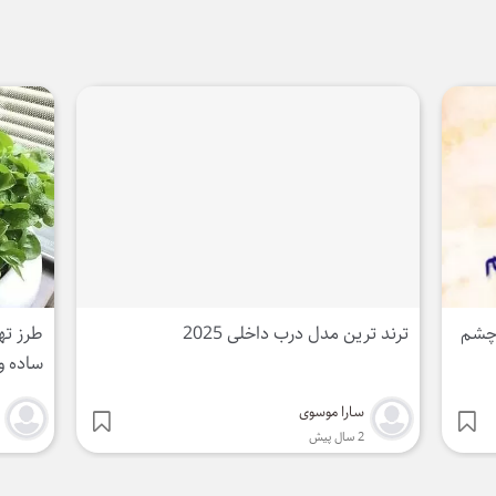
طرز تهیه سبزه عید با هسته نارنج زیبا و خلاقانه
طرز ته
ساده و سریع
همزن ب
مجید موسوی
4 سال پیش