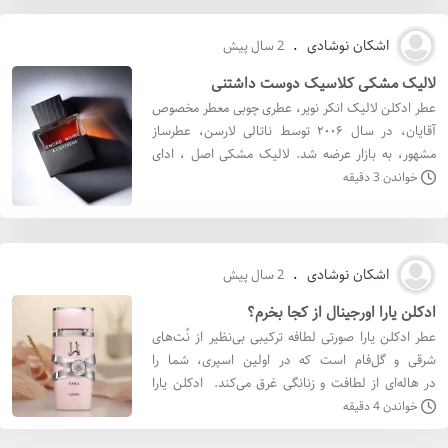
اشکان نوشادی
.
2 سال پیش
لالیک مشکی کلاسیک دوست داشتنی
عطر ادکلن لالیک انکر نویر، عطری چوبی معطر مخصوص
آقایان، در سال ۲۰۰۶ توسط ناتالی لارسن، عطرساز
مشهور، به بازار عرضه شد. لالیک مشکی اصل ، ادای
احترامی به اصالت و ظرافت چوب است. لالیک انکر نویر
خواندن 3 دقیقه
اورجین
اشکان نوشادی
.
2 سال پیش
ادکلن یارا اورجینال از کجا بخرم؟
عطر ادکلن یارا صورتی لطافه ترکیبی بی‌نظیر از نُت‌های
شرقی و گل‌فام است که در اولین اسپری، شما را
در هاله‌ای از لطافت و زنانگی غرق می‌کند. ادکلن یارا
صورتی با طبع گرم و شیرین خود، برای خانم‌های خو
خواندن 4 دقیقه