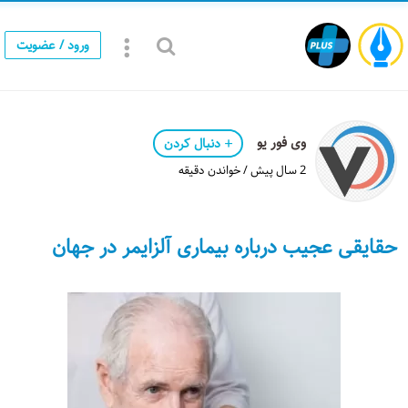
ورود / عضویت
وی فور یو
دنبال کردن
2 سال پیش / خواندن دقیقه
حقایقی عجیب درباره بیماری آلزایمر در جهان