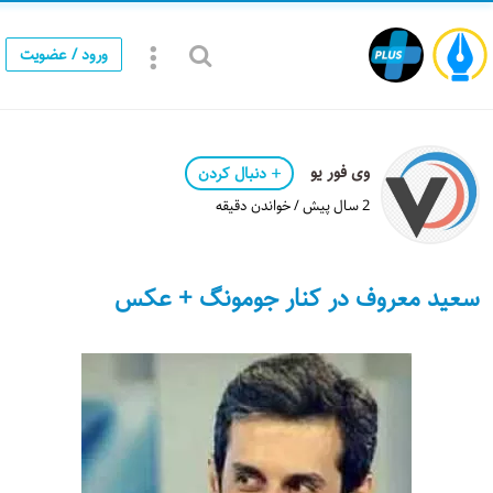
ورود / عضویت
وی فور یو
دنبال کردن
2 سال پیش / خواندن دقیقه
سعید معروف در کنار جومونگ + عکس