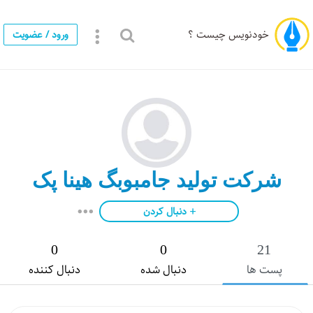
خودنویس چیست ؟
ورود / عضویت
شرکت تولید جامبوبگ هینا پک
دنبال کردن
0
0
21
پست ها
دنبال شده
دنبال کننده