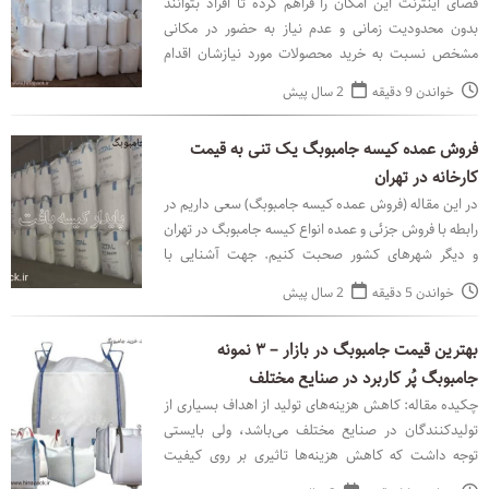
فضای اینترنت این امکان را فراهم کرده تا افراد بتوانند
بدون محدودیت زمانی و عدم نیاز به حضور در مکانی
مشخص نسبت به خرید محصولات مورد نیازشان اقدام
کنند. ما به منظور سهولت در کار و صرفه‌جویی در زمان برا
خواندن 9 دقیقه
2 سال پیش
فروش عمده کیسه جامبوبگ یک تنی به قیمت
کارخانه در تهران
در این مقاله (فروش عمده کیسه جامبوبگ) سعی داریم در
رابطه با فروش جزئی و عمده انواع کیسه جامبوبگ در تهران
و دیگر شهرهای کشور صحبت کنیم. جهت آشنایی با
محصولات تولیدی پایدار کیسه بافت، رفع سوالات و ابهات
خواندن 5 دقیقه
2 سال پیش
بهترین قیمت جامبوبگ در بازار – ۳ نمونه
جامبوبگ پُر کاربرد در صنایع مختلف
چکیده مقاله: کاهش هزینه‌های تولید از اهداف بسیاری از
تولیدکنندگان در صنایع مختلف می‌باشد، ولی بایستی
توجه داشت که کاهش هزینه‌ها تاثیری بر روی کیفیت
محصول نهایی نداشته باشد. توجه بیش از حد بر مقوله قیم