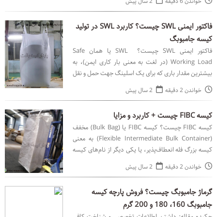
خواندن 6 دقیقه
2 سال پیش
فاکتور ایمنی SWL چیست؟ کاربرد SWL در تولید
کیسه جامبوبگ
فاکتور ایمنی SWL چیست؟ SWL یا همان Safe
Working Load (در لغت به معنی بار کاری ایمن)، به
بیشترین مقدار باری که برای یک اسلینگ جهت حمل و نقل
و معلق نگه داشتن اطلاق شده است می‌گویند. از این
خواندن 2 دقیقه
2 سال پیش
اصطلاح (SW
کیسه FIBC چیست + کاربرد و مزایا
کیسه FIBC چیست؟ کیسه FIBC یا (Bulk Bag) مخفف
(Flexible Intermediate Bulk Container) به معنی
کیسه بزرگ فله انعطاف‌پذیر، یا یکی دیگر از نام‌های کیسه
جامبوبگ می‌باشد. این نوع کیسه‌ها از مواد پلی‌پروپیل
خواندن 2 دقیقه
2 سال پیش
گرماژ جامبوبگ چیست؟ فروش پارچه کیسه
جامبوبگ 160، 180 و 200 گرم
چکیده مقاله: داشتن اطلاعات تخصصی و شناخت کافی