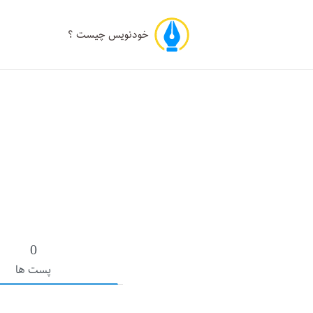
خودنویس چیست ؟
0
پست ها